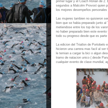
primer lugar y el Coach Ronan de 2. 
segundos a Malcolm Provost quien pa
los mejores desempeños personales 
Las mujeres tambien no quisieron se
bien que se habia preparado junto a
metiendose entre los top de los varo
no haber preparado bien este evento
todo su progreso desde que es part
La edicion del Triatlon de Portobelo
hicieron una carrera mas facil al ser 
le temian a cargar la bici o algun d
tramo de natacion unico ( desde Panam
cualquier evento de clase mundial, ag