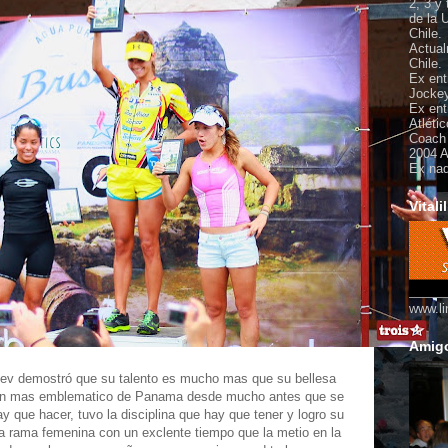
2, 3 y
de la 
Chile.
Actual
Chile.
Ex ent
Jockey
Ex ent
Atléti
Coach 
2004 A
Ex nad
Vitalil
www.li
Amigo
iev demostró que su talento es mucho mas que su bellesa
atlon mas emblematico de Panama desde mucho antes que se
hay que hacer, tuvo la disciplina que hay que tener y logro su
 la rama femenina con un exclente tiempo que la metio en la