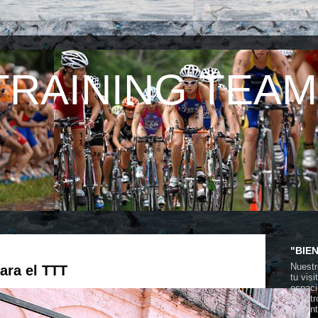
TRAINING TEAM
"BIE
Nuestr
ara el TTT
tu vis
espaci
nosotr
los en