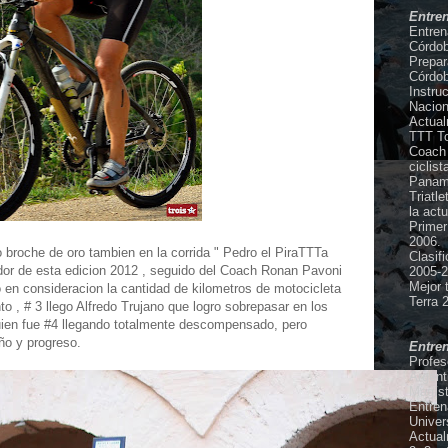
Entre
Entren
Córdob
Prepar
Córdob
Instru
Nacion
Actual
TTT To
Coach 
ciclis
Panam
Triatl
la act
Primer
2006.
o broche de oro tambien en la corrida " Pedro el PiraTTTa
Clasif
dor de esta edicion 2012 , seguido del Coach Ronan Pavoni
2005-2
Mejor 
n consideracion la cantidad de kilometros de motocicleta
Terra 
o , # 3 llego Alfredo Trujano que logro sobrepasar en los
ien fue #4 llegando totalmente descompensado, pero
o y progreso.
Entre
Profes
Argent
Magíst
Entren
Univer
Actual