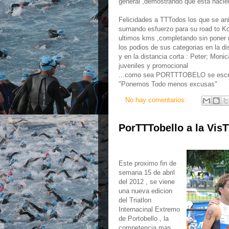
general ,demostrando que esta haci
Felicidades a TTTodos los que se ani
sumando esfuerzo para su road to Ko
ultimos kms ,completando sin poner 
los podios de sus categorias en la d
y en la distancia corta : Peter; Moni
juveniles y promocional
...como sea PORTTTOBELO se escri
"Ponemos Todo menos excusas"
No hay comentarios:
PorTTTobello a la VisT
Este proximo fin de
semana 15 de abril
del 2012 , se viene
una nueva edicion
del Triatlon
Internacinal Extremo
de Portobello , la
competencia mas