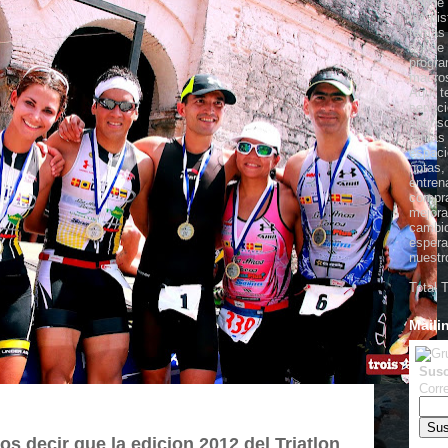
donde 
las pi
temas 
donde 
progra
macros
Aquí t
servic
sponso
tarifa
espaci
notas,
entren
compra
mejora
cambio
espera
nuestr
Total 
Maili
Susc
Corre
 decir que la edicion 2012 del Triatlon