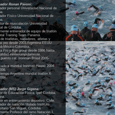
nador Ronan Pavoni:
ador personal Universidad Nacional de
a.
ador Físico Universidad Nacional de
a.
ctor de musculación Universidad
al de Córdoba.
mente entrenador de equipo de triatlón
tal Training Team Panamá.
de triatletas, nadadores, atletas y
tas pro desde 2003 Argentina-EEUU-
á-México-Colombia.
eta Pro y Age group desde 1986 hasta
ualidad ininterrumpidamente.
 puesto cat. Ironman Brasil 2005-
icado a mundial Ironman Hawaii 2004-
006.
tiempo Argentino mundial triatlón X-
2004.
nador (MS) Jorge Gigena:
or de Educación Física, Ipef Córdoba,
ina.
er en entrenamiento deportivo, Chile.
ador de natación titulado Instituto
sitario San Miguel, Córdoba.
mente Profesor del ramo Natación 1,