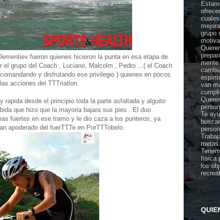
Estamo
ofrece
cuales
mejora
grupo 
motiva
Querem
prepar
 Dementiev fueron quienes hicieron la punta en esa etapa de
mente 
 el grupo del Coach , Luciano, Malcolm , Pedro ...( el Coach
cambia
 comandando y disfrutando ese privilegio ) quienes en pocos
espíri
as acciones del TTTriatlon.
van ma
cumpli
Querem
rapida desde el principio toda la parte asfaltada y alguito
person
bida que hizo que la mayoria bajara sus pies . El duo
Te ayu
s fuertes en ese tramo y le dio caza a los punteros, ya
buscan
bian apoderado del fuerTTTe en PorTTTobelo.
person
Trabaj
metas
Tenemo
física
los ob
recrea
QUIE