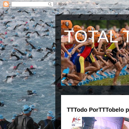
TOTAL 
TTTodo PorTTTobelo p