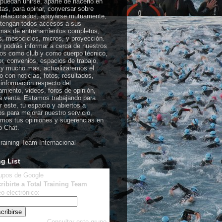
puedan unirse, aparte de hacerlo en
stas, para opinar, conversar sobre
relacionados, apoyarse mutuamente,
tengan todos accesos a sus
mas de entrenamientos completos,
, mesociclos, micros, y proyección.
e podrás informar a cerca de nuestros
ios como club y como cuerpo técnico,
r, convenios, espacios de trabajo,
s y mucho mas, actualizaremos el
o con noticias, fotos, resultados,
 información respecto del
amiento, videos, foros de opinión,
 venta. Estamos trabajando para
r este, tu espacio y abiertos a
s para mejorar nuestro servicio,
mos tus opiniones y sugerencias en
o Chat.
Training Team Internacional
ng List
ribirte a Total Training Team
o electrónico:
Consultar este grupo