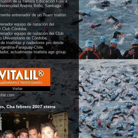
 triatlón de la carrera Educación Física
Universidad Andrés Bello, Santiago
mente entrenador de un Team triatlón
renador equipo de natación del
 Club Córdoba.
renador equipo de natación del Club
co Universitario de Córdoba.
de triatletas y nadadores pro desde
rgentina-Paraguay-Chile.
ador, actualmente triatleta age group.
nfar.com
s, Cba febrero 2007 xterra