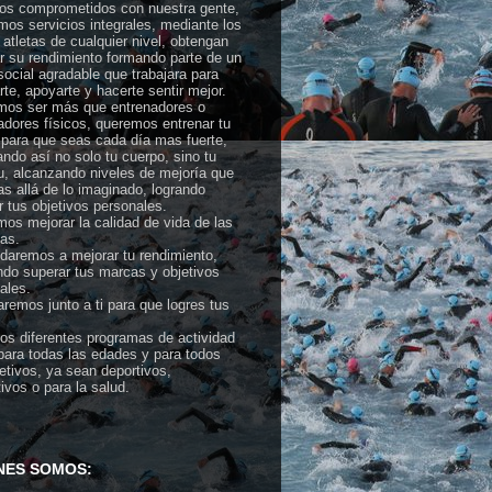
s comprometidos con nuestra gente,
mos servicios integrales, mediante los
 atletas de cualquier nivel, obtengan
r su rendimiento formando parte de un
social agradable que trabajara para
rte, apoyarte y hacerte sentir mejor.
os ser más que entrenadores o
adores físicos, queremos entrenar tu
para que seas cada día mas fuerte,
ndo así no solo tu cuerpo, sino tu
tu, alcanzando niveles de mejoría que
s allá de lo imaginado, logrando
r tus objetivos personales.
os mejorar la calidad de vida de las
as.
daremos a mejorar tu rendimiento,
do superar tus marcas y objetivos
ales.
aremos junto a ti para que logres tus
.
s diferentes programas de actividad
 para todas las edades y para todos
jetivos, ya sean deportivos,
tivos o para la salud.
NES SOMOS: