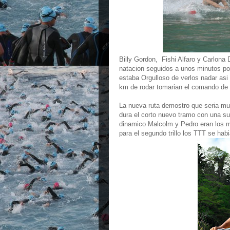
Billy Gordon, Fishi Alfaro y Carlona
natacion seguidos a unos minutos por
estaba Orgulloso de verlos nadar asi
km de rodar tomarian el comando de l
La nueva ruta demostro que seria muy 
dura el corto nuevo tramo con una su
dinamico Malcolm y Pedro eran los ma
para el segundo trillo los TTT se ha