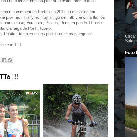
endo una buena campaña para su proximo road to kona.
maron a competir en Portobello 2012: Luciano top ten
na proximo , Fishy no muy amigo del mtb y encima flat los
ni una excusa, Varcasia ; Pincho; Rene; copando TTTodos
istancia larga de PorTTTobelo.
ca; Rosita , tambien en los podios de esas categorias
Oscar 
Safran
be con TTT.
Foto 
TTa !!!