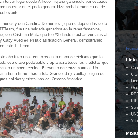
En tercer lugar quedo Alfredo Trujano ganandole por escazos
ra no estar en el podio general hizo probablemente uno de
del evento.
r menos y con Carolina Dementiev , que no dejo dudas de lo
l TTTeam, fue una holgada ganadora en la rama femenina,
ne, con Cristttina Mata que fue #3 dando muchas ventajas al
 y Gaby Aued #4 en la clasificacion General, demostrando
e de este TTTeam.
Promote
 este año tuvo unos cambios en la etapa de ciclismo que la
Links
toda esa etapa pedaleable y apta para todos los triatletas que
Cam
escenso un poco tecnico; El evento comenzo puntual. Un
a tierra firme , hasta Isla Grande ida y vuelta) , digna de
Cla
uas calidas y cristalinas del Oceano Atlantico .
Lig
Osc
RE
RI
Son
UN
Vita
MISI