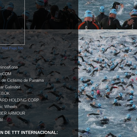
 Your Page Too
inoaKona
roCOM
a de Ciclismo de Panama
ar Galindez
EBOK
PARD HOLDING CORP
ic Wheels
DER ARMOUR
lil
ON DE TTT INTERNACIONAL: