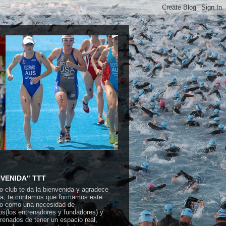
NVENIDA" TTT
o club te da la bienvenida y agradece
ita, te contamos que formamos este
o como una necesidad de
os(los entrenadores y fundadores) y
trenados de tener un espacio real,