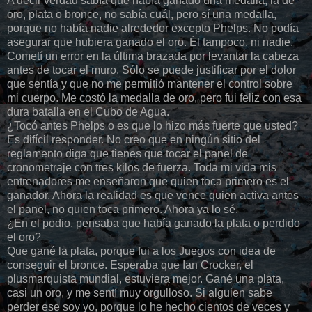
A decir verdad sabía que había ganado una medalla, la de
oro, plata o bronce, no sabía cuál, pero sí una medalla,
porque no había nadie alrededor excepto Phelps. No podía
asegurar que hubiera ganado el oro. Él tampoco, ni nadie.
Cometí un error en la última brazada por levantar la cabeza
antes de tocar el muro. Sólo se puede justificar por el dolor
que sentía y que no me permitió mantener el control sobre
mi cuerpo. Me costó la medalla de oro, pero fui feliz con esa
dura batalla en el Cubo de Agua.
¿Tocó antes Phelps o es que lo hizo más fuerte que usted?
Es difícil responder. No creo que en ningún sitio del
reglamento diga que tienes que tocar el panel de
cronometraje con tres kilos de fuerza. Toda mi vida mis
entrenadores me enseñaron que quien toca primero es el
ganador. Ahora la realidad es que vence quien activa antes
el panel, no quien toca primero. Ahora ya lo sé.
¿En el podio, pensaba que había ganado la plata o perdido
el oro?
Que gané la plata, porque fui a los Juegos con idea de
conseguir el bronce. Esperaba que Ian Crocker, el
plusmarquista mundial, estuviera mejor. Gané una plata,
casi un oro, y me sentí muy orgulloso. Si alguien sabe
perder ese soy yo, porque lo he hecho cientos de veces y