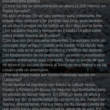
una proclama política.
¿Cómo ha ido su concentración en altura (2.320 metros) en
Sierra Nevada?
Ha sido un éxito. Es un sitio perfecto para entrenarse. He
estado muy centrado y he perdido dos kilos, pero también
es un shock porque no he salido en diez días por la nieve.
¿Un nadador nacido y formado en Estados Unidos como
usted puede mejorar en Europa?
Creo que son dos escuelas diferentes. La europea tiene un
concepto algo antiguo: cuanto más nadas, más rápido vas.
Yo creo más en el aspecto técnico y científico del deporte.
Los fundamentos de mi preparación ya están consolidados
y puedo entrenarme aquí con éxito. Tengo la suerte de que
mi técnico (el italiano Andrea di Nino) es muy liberal y ve las
cosas como un americano.
¿Por qué eligió nadar por Serbia habiendo nacido en
California?
En mi familia se mantiene con fuerza la cultura serbia.
Fueron a América en busca de mejores oportunidades pero
no olvidan de dónde vienen. En 2000 yo tenía 16 años y
Serbia me dio la oportunidad de competir en los Juegos de
Sidney, directamente. Poco a poco me fui dando cuenta de
que podía hacer algo positivo por la gente de mi país. En