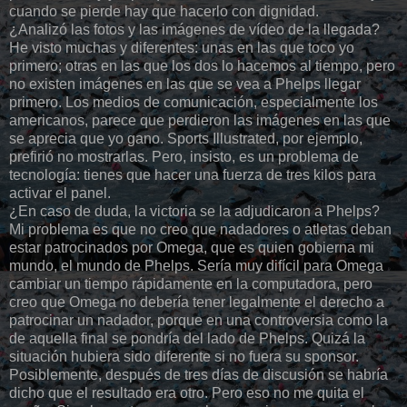
cuando se pierde hay que hacerlo con dignidad.
¿Analizó las fotos y las imágenes de vídeo de la llegada?
He visto muchas y diferentes: unas en las que toco yo
primero; otras en las que los dos lo hacemos al tiempo, pero
no existen imágenes en las que se vea a Phelps llegar
primero. Los medios de comunicación, especialmente los
americanos, parece que perdieron las imágenes en las que
se aprecia que yo gano. Sports Illustrated, por ejemplo,
prefirió no mostrarlas. Pero, insisto, es un problema de
tecnología: tienes que hacer una fuerza de tres kilos para
activar el panel.
¿En caso de duda, la victoria se la adjudicaron a Phelps?
Mi problema es que no creo que nadadores o atletas deban
estar patrocinados por Omega, que es quien gobierna mi
mundo, el mundo de Phelps. Sería muy difícil para Omega
cambiar un tiempo rápidamente en la computadora, pero
creo que Omega no debería tener legalmente el derecho a
patrocinar un nadador, porque en una controversia como la
de aquella final se pondría del lado de Phelps. Quizá la
situación hubiera sido diferente si no fuera su sponsor.
Posiblemente, después de tres días de discusión se habría
dicho que el resultado era otro. Pero eso no me quita el