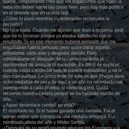
sueño. Simplemente creo que los organismos que rigen la
natación deben hacer las cosas bien, pero hay más política
en el deporte que en la vida real.
¿Cómo lo pasó mientras su federación reclamaba la
decisión?
No hice nada. Cuando me dijeron que iban a reclamar pedí
que no lo hicieran porque yo estaba satisfecho con el
resultado. Si en ese momento hubiera pensado que me
engañaban habría peleado, pero quise parar aquello,
reflexionar, verlo todo y después, decidir. Pero
inmediatamente después de la carrera no tenía la
oportunidad de analizar lo sucedido. Es difícil de explicar;
cuando estás satisfecho todo te parece maravilloso y no le
das más vueltas. Lo único triste de esto es que Phelps tiene
ocho medallas de oro y de aquí a un año no recordará cuál
corresponde a cada prueba, ni cómo la ganó. Quizá
recuerde nuestra carrera porque se ha hablado mucho de
ella.
¿Aquel desenlace cambió su vida?
El resultado no. Sí el haber ganado una medalla. Fui el
primer serbio que conseguía una medalla olímpica. Fui
nombrado atleta del año y Míster Serbia.
¿Después de su gesto reivindicativo en los Europeos y la