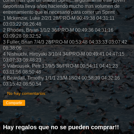
correr mas que un triatlon Sprint...seguramente este joven
deportista lleva años haciendo mucho mas volumen de
entrenamiento que el necesario para correr un Sprint
1 Mckenzie, Luke 2/2/1 28/PRO-M 00:49:38 04:31:11
03:03:22 08:26:48
2 Rhodes, Bryan 1/1/2 36/PRO-M 00:49:36 04:31:16
03:09:28 08:32:52
3 Fuller, Brian 7/4/3 28/PRO-M 00:53:48 04:33:33 03:07:42
08:38:06
4 Nishiuchi, Hiroyuki 3/10/4 34/PRO-M 00:49:41 04:47:15
03:07:33 08:48:23
5 Vabrousek, Petr 13/9/5 36/PRO-M 00:54:11 04:41:23
03:11:56 08:50:48
6 Beardall, Timothy 1/1/1 23/M 18/24 00:58:39 04:32:16
03:15:42 08:50:54
No hay comentarios:
Compartir
Hay regalos que no se pueden comprar!!