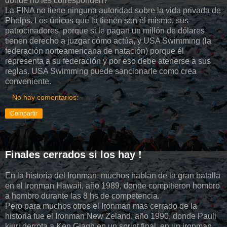
donde no les corresponden?
La FINA no tiene ninguna autoridad sobre la vida privada de
Phelps. Los únicos que la tienen son él mismo, sus
patrocinadores, porque si le pagan un millón de dólares
tienen derecho a juzgar cómo actúa, y USA Swimming (la
federación norteamericana de natación) porque él
representa a su federación y por eso debe atenerse a sus
reglas. USA Swimming puede sancionarle como crea
conveniente.
No hay comentarios:
Compartir
Finales cerrados si los hay !
En la historia del Ironman, muchos hablan de la gran batalla
en el Ironman Hawaii, año 1989, donde compitieron hombro
a hombro durante las 8 hs de competencia.
Pero para muchos otros el Ironman mas cerrado de la
historia fue el Ironman New Zeland, año 1990, donde Pauli
kiuri derrota a Ken Glagh en un sprint final, en un ironman,