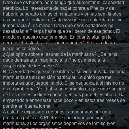
Creo que es buena, pero tengo que aumentar mi capacidad
aeróbica. Lo interesante de nadar contra a Phelps y de
haberlo superado en las eliminatorias y en las semifinales
es que gané confianza. Cada vez que nos enfrentamos mi
temor hacia él es menor. Creo que otros nadadores no
desafiarán a Phelps hasta que se liberen de ese temor. El
miedo es nuestro gran enemigo. En cuanto alguien le
derrote, el resto dirá ‘o.k., puede perder’. Se trata de un
juego psicológico.
¿Qué opina sobre el asunto de la marihuana? ¿Se le ha
dado demasiada importancia, o Phelps merecía la
suspensión de tres meses?
R. La verdad es que no me interesa su vida privada. Si fuma
marihuana es su decisión particular. Lo único que me
importa es que juegue limpio. Si se perjudica a sí mismo no
es un problema. Y si había un momento en que una sanción
de tres meses no tiene consecuencias para él, es ahora. Ha
empezado a entrenarse hace poco y en estos tres meses se
pondrá en buena forma.
A usted le expulsaron de unos campeonatos por una
proclama política. A Phelps le sancionan por fumar
marihuana. ¿Los organismos deportivos se inmiscuyen