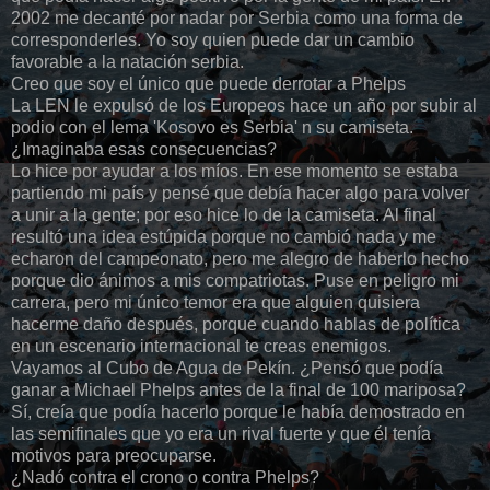
2002 me decanté por nadar por Serbia como una forma de
corresponderles. Yo soy quien puede dar un cambio
favorable a la natación serbia.
Creo que soy el único que puede derrotar a Phelps
La LEN le expulsó de los Europeos hace un año por subir al
podio con el lema 'Kosovo es Serbia' n su camiseta.
¿Imaginaba esas consecuencias?
Lo hice por ayudar a los míos. En ese momento se estaba
partiendo mi país y pensé que debía hacer algo para volver
a unir a la gente; por eso hice lo de la camiseta. Al final
resultó una idea estúpida porque no cambió nada y me
echaron del campeonato, pero me alegro de haberlo hecho
porque dio ánimos a mis compatriotas. Puse en peligro mi
carrera, pero mi único temor era que alguien quisiera
hacerme daño después, porque cuando hablas de política
en un escenario internacional te creas enemigos.
Vayamos al Cubo de Agua de Pekín. ¿Pensó que podía
ganar a Michael Phelps antes de la final de 100 mariposa?
Sí, creía que podía hacerlo porque le había demostrado en
las semifinales que yo era un rival fuerte y que él tenía
motivos para preocuparse.
¿Nadó contra el crono o contra Phelps?