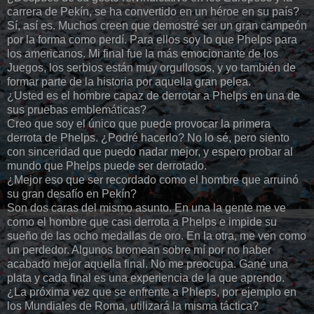
carrera de Pekín, se ha convertido en un héroe en su país?
Sí, así es. Muchos creen que demostré ser un gran campeón
por la forma como perdí. Para ellos soy lo que Phelps para
los americanos. Mi final fue la más emocionante de los
Juegos, los serbios están muy orgullosos, y yo también de
formar parte de la historia por aquella gran pelea.
¿Usted es el hombre capaz de derrotar a Phelps en una de
sus pruebas emblemáticas?
Creo que soy el único que puede provocar la primera
derrota de Phelps. ¿Podré hacerlo? No lo sé, pero siento
con sinceridad que puedo nadar mejor, y espero probar al
mundo que Phelps puede ser derrotado.
¿Mejor eso que ser recordado como el hombre que arruinó
su gran desafío en Pekín?
Son dos caras del mismo asunto. En una la gente me ve
como el hombre que casi derrota a Phelps e impide su
sueño de las ocho medallas de oro. En la otra, me ven como
un perdedor. Algunos bromean sobre mí por no haber
acabado mejor aquella final. No me preocupa. Gané una
plata y cada final es una experiencia de la que aprendo.
¿La próxima vez que se enfrente a Phleps, por ejemplo en
los Mundiales de Roma, utilizará la misma táctica?