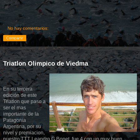
No hay comentarios:
Compartir
Triatlon Olimpico de Viedma
En su tercera
edición de este
Triatlon que paso a
ser el mas
importante de la
Patagonia
Argentina, por su
nivel y premiacion,
nuestro TTT Leandro G Bonet, fue 4 con un muy buen