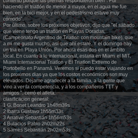
contento porque las piernas respondieron bien". Fui
haciendo el triatlón de menor a mayor, en el agua me fue
bien, en la bici mejor, y en el pedestrismo estuve muy
cómodo".
Por último, sobre los próximos objetivos, dijo que "el sábado
que viene tengo un triatlón en Playas Doradas,
(Campeonato Argentino de Triatlon con mountain bike), que
a mi me gusta mucho, así que ahí estaré. Y el domingo hay
un tria en Playa Unión. Por ahora esas dos en el ámbito
local. En cuanto a lo internacional, estaria en Miami el MIT,
Miami Internacional Triatlon y El Triatlon Extremo de
Portobello en Panamá. Veremos si puedo estar viajando en
los proximos dias ya que los costos económicos son muy
elevados. Dejame agradecer a la familia, a la gente que
vino a ver la competencia, y a los compañeros TTT y
amigos ", cerró el atleta.
clasificacion general:
1 G. Bonet Leandro 1h48m39s
2 Ibarra Gustavo 1h55m33s
3 Arrative Sebastián 1h56m53s
4 Bulacios Pablo 2h02m22s
5 Sarries Sebastián 2h02m53s