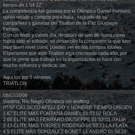
tiempo de 1 54 22"
La competencia fue ganada por el Olímpico Daniel Fontana,
quien reside y compite para Italia , seguido de su
compañero y ganador del Triatlon de la Paz Giussepe
Ferraro.
Con un lindo y calido dia, despues de uno de lluvia como
había sido el sábado, se desarrollo la competencia que tuvo
muy buen nivel como pueden ver en los tiempos totales.
Esperamos que este Triatlon siga creciendo cada año, por
que la gente que trabaja en la organizacion lo hace con
mucho esfuerzo y dedicación.
Aqui los top 5 varones.
TRIATLON
08/02/2009
Viedma, Río Negro Olímpico sin drafting
Pº Nº CAT SEXO APELLIDO Y NOMBRE TIEMPO ORÍGEN
1 67 ELITE MAS FONTANA DANIEL 01:53:02 ROCA
2 66 ELITE MAS FERRARO GIUSEPPE 01:53:03 ITALIA
3 43 ELITE MAS TORRES RODRIGO 01:53:33 LA PLATA
4 5 ELITE MAS GONZALEZ BONET LEANDRO 01:54:22