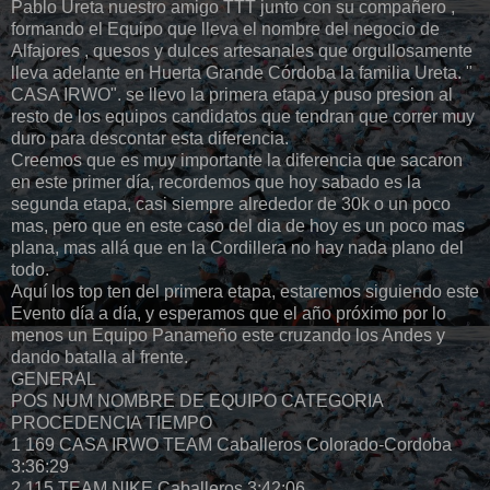
Pablo Ureta nuestro amigo TTT junto con su compañero ,
formando el Equipo que lleva el nombre del negocio de
Alfajores , quesos y dulces artesanales que orgullosamente
lleva adelante en Huerta Grande Córdoba la familia Ureta. "
CASA IRWO". se llevo la primera etapa y puso presion al
resto de los equipos candidatos que tendran que correr muy
duro para descontar esta diferencia.
Creemos que es muy importante la diferencia que sacaron
en este primer día, recordemos que hoy sabado es la
segunda etapa, casi siempre alrededor de 30k o un poco
mas, pero que en este caso del dia de hoy es un poco mas
plana, mas allá que en la Cordillera no hay nada plano del
todo.
Aquí los top ten del primera etapa, estaremos siguiendo este
Evento día a día, y esperamos que el año próximo por lo
menos un Equipo Panameño este cruzando los Andes y
dando batalla al frente.
GENERAL
POS NUM NOMBRE DE EQUIPO CATEGORIA
PROCEDENCIA TIEMPO
1 169 CASA IRWO TEAM Caballeros Colorado-Cordoba
3:36:29
2 115 TEAM NIKE Caballeros 3:42:06