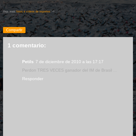
Veja mais
fotos e vídeos de esportes
>>
Compartir
1 comentario:
Petils
7 de diciembre de 2010 a las 17:17
Perdon TRES VECES ganador del IM de Brasil ...
Responder