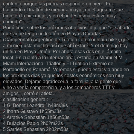
contento porque las piernas respondieron bien". Fui
haciendo el triatlón de menor a mayor, en el agua me fue
bien, en la bici mejor, y en el pedestrismo estuve muy
cómodo".
Por último, sobre los próximos objetivos, dijo que "el sábado
que viene tengo un triatlón en Playas Doradas,
(Campeonato Argentino de Triatlon con mountain bike), que
a mi me gusta mucho, así que ahí estaré. Y el domingo hay
un tria en Playa Unión. Por ahora esas dos en el ámbito
local. En cuanto a lo internacional, estaria en Miami el MIT,
Miami Internacional Triatlon y El Triatlon Extremo de
Portobello en Panamá. Veremos si puedo estar viajando en
los proximos dias ya que los costos económicos son muy
elevados. Dejame agradecer a la familia, a la gente que
vino a ver la competencia, y a los compañeros TTT y
amigos ", cerró el atleta.
clasificacion general:
1 G. Bonet Leandro 1h48m39s
2 Ibarra Gustavo 1h55m33s
3 Arrative Sebastián 1h56m53s
4 Bulacios Pablo 2h02m22s
5 Sarries Sebastián 2h02m53s