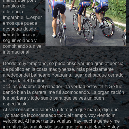
menos que por 7
minutos de
diferencia.
Imparable!!!...esper
emos que pueda
despegar desde
tierras lejanas y
seguir volando y
compitiendo a nivel
internacional.
Desde muy temprano, se pudo observar una gran afluencia
de público en la costa madrynense, más precisamente
alrededor del balneario Yoaquina, lugar del parque cerrado
y llegada del Triatlon.
acá las palabras del ganador: "la verdad estoy feliz. Se fue
dando bien la carrera, me fui acomodando. La organización
fue bárbara y todo sumó para que se vea un buen
espectáculo".
Al ser consultado sobre la diferencia que marcó, dijo que
"yo trato de ir concentrado todo el tiempo, voy viendo mi
velocidad. Al haber tantas vueltas, hay mucha gente y me
incentivo sacándole vueltas al que tengo adelante. Estoy