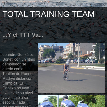
TOTAL TRAINING TEAM
...Y el TTT Va...
Leandro González
Bonet, con un ritmo
demoledor, se
quedó con el
Triatlón de Puerto
Madryn distancia
Olimpica. El
Cabeza no tuvo
rivales de su nivel
y aventajó a su
escolta, nada