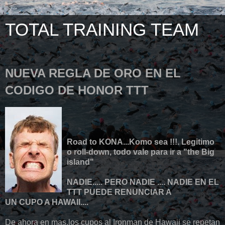
TOTAL TRAINING TEAM
NUEVA REGLA DE ORO EN EL
CODIGO DE HONOR TTT
Road to KONA...Komo sea !!!. Legitimo
o roll-down, todo vale para ir a "the Big
island"
NADIE..... PERO NADIE .... NADIE EN EL
TTT PUEDE RENUNCIAR A
UN CUPO A HAWAII....
De ahora en mas,los cupos al Ironman de Hawaii se repetan