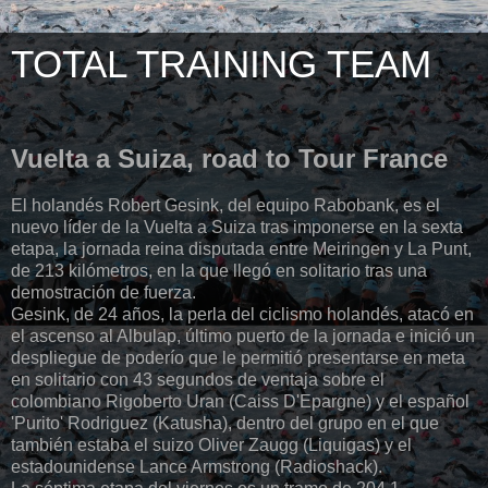
TOTAL TRAINING TEAM
Vuelta a Suiza, road to Tour France
El holandés Robert Gesink, del equipo Rabobank, es el
nuevo líder de la Vuelta a Suiza tras imponerse en la sexta
etapa, la jornada reina disputada entre Meiringen y La Punt,
de 213 kilómetros, en la que llegó en solitario tras una
demostración de fuerza.
Gesink, de 24 años, la perla del ciclismo holandés, atacó en
el ascenso al Albulap, último puerto de la jornada e inició un
despliegue de poderío que le permitió presentarse en meta
en solitario con 43 segundos de ventaja sobre el
colombiano Rigoberto Uran (Caiss D'Epargne) y el español
'Purito' Rodriguez (Katusha), dentro del grupo en el que
también estaba el suizo Oliver Zaugg (Liquigas) y el
estadounidense Lance Armstrong (Radioshack).