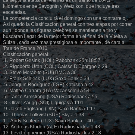
La séptima etapa del viernes es un tramo de 204,1
kilómetros entre Savognin y Wetzikon, que incluye tres
escaladas.
La competencia concluirá el domingo con una contrarreloj.
Asi quedo la Clasificacion general con tres etapas por correr
aun , donde las figuras celebres se mantienen a tiro y
buscaran llegar de la mejor forma en el final de la Vuelta a
Suiza , cada vez mas prestigiosa e Importante , de cara al
Tour de France 2010.
Clasificación general:
.1. Robert Gesink (HOL) Rabobank 25h:18:57
.2. Rigoberto Uran (COL) Caisse D'Epargne a 29
.3. Steve Morabito (SUI) BMC a 36
.4. Fränk Schleck (LUX) Saxo Bank a 38
.5. Joaquin Rodríguez (ESP) Katusha a 42
.6. Matteo Carrara (ITA) Vacansoleil a 54
.7. Lance Armstrong (USA) Radioshack a 55
.8. Oliver Zaugg (SUI) Liquigas a 1:01
.9. Jakob Fuglsang (DIN) Saxo Bank a 1:17
10. Thomas Löfkvist (SUE) Sky a 1:38
11. Andy Schleck (LUX) Saxo Bank a 1:40
12. Andreas Klöden (ALE) Radioshack a 1:48
13. Levi Leipheimer (USA) Radioshack a 2:18