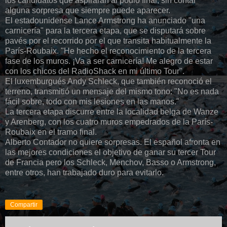
los candidatos que aspiraran al podio final, sin contar
alguna sorpresa que siempre puede aparecer.
El estadounidense Lance Armstrong ha anunciado "una
carnicería" para la tercera etapa, que se disputará sobre
pavés por el recorrido por el que transita habitualmente la
París-Roubaix. "He hecho el reconocimiento de la tercera
fase de los muros. ¡Va a ser carnicería! Me alegro de estar
con los chicos del RadioShack en mi último Tour".
El luxemburgués Andy Schleck, que también reconoció el
terreno, transmitió un mensaje del mismo tono: "No es nada
fácil sobre, todo con mis lesiones en las manos."
La tercera etapa discurre entre la localidad belga de Wanze
y Arenberg, con los cuatro muros empedrados de la París-
Roubaix en el tramo final.
Alberto Contador no quiere sorpresas. El español afronta en
las mejores condiciones el objetivo de ganar su tercer Tour
de Francia pero los Schleck, Menchov, Basso o Armstrong,
entre otros, han trabajado duro para evitarlo.
Compartir