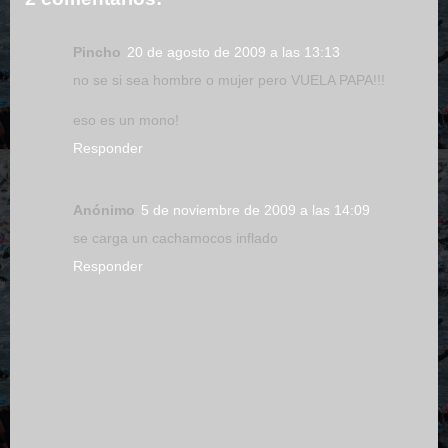
Pincho
20 de agosto de 2009 a las 13:13
no se si sea hombre o mujer pero VUELA PAPA!!!
eso es un mono!
Responder
Anónimo
5 de noviembre de 2009 a las 14:09
se carga un cachamocos inflado
Responder