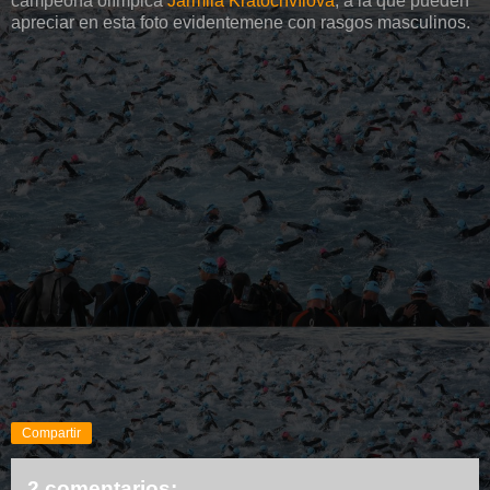
campeona
olímpica
Jarmila
Kratochvílová
, a la que pueden
apreciar en esta foto
evidentemene
con rasgos masculinos.
Compartir
2 comentarios: