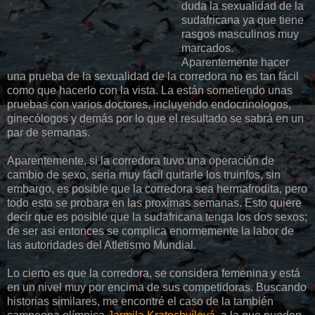
duda la sexualidad de la
sudafricana ya que tiene
rasgos masculinos muy
marcados.
Aparentemente hacer
una prueba de la sexualidad de la corredora no es tan
fácil
como que hacerlo con la vista. La
están
sometiendo unas
pruebas con varios doctores, incluyendo
endocrinologos
,
ginecólogos
y
demás
por lo que el resultado se
sabrá
en un
par de semanas.
Aparentemente
, si la corredora tuvo una
operación
de
cambio de sexo, seria muy
fácil
quitarle los
truinfos
, sin
embargo, es posible que la corredora sea hermafrodita, pero
todo esto se probara en las
proximas
semanas. Esto quiere
decir que es posible que la sudafricana tenga los dos sexos;
de ser asi entonces se complica enormemente la labor de
las autoridades del Atletismo Mundial.
Lo cierto es que la corredora, se considera femenina y está
en un nivel muy por encima de sus competidoras. Buscando
historias similares, me
encontré
el caso de la
también