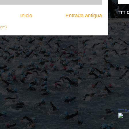
TTT 
Inicio
Entrada antigua
tom)
TTT Tot