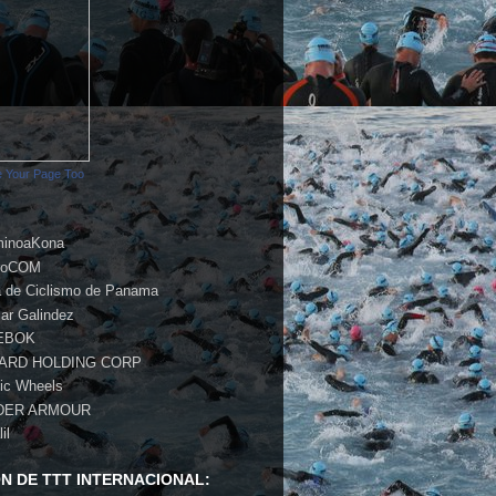
 Your Page Too
inoaKona
roCOM
a de Ciclismo de Panama
ar Galindez
EBOK
PARD HOLDING CORP
ic Wheels
DER ARMOUR
lil
ON DE TTT INTERNACIONAL: