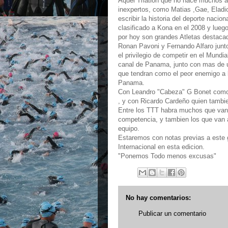
Aquel Triatlon que no hace muchos a
inexpertos, como Matias ,Gae, Eladio
escribir la historia del deporte nac
clasificado a Kona en el 2008 y lue
por hoy son grandes Atletas destac
Ronan Pavoni y Fernando Alfaro junto
el privilegio de competir en el Mundi
canal de Panama, junto con mas de u
que tendran como el peor enemigo a 
Panama.
Con Leandro "Cabeza" G Bonet como el
, y con Ricardo Cardeño quien tambie
Entre los TTT habra muchos que van
competencia, y tambien los que van 
equipo.
Estaremos con notas previas a este
Internacional en esta edicion.
"Ponemos Todo menos excusas"
No hay comentarios:
Publicar un comentario