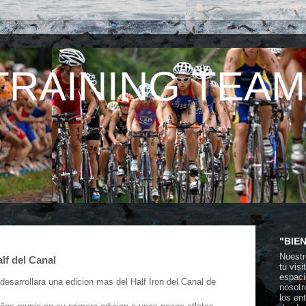
TRAINING TEAM
"BIE
Nuestr
lf del Canal
tu vis
espaci
esarrollara una edicion mas del Half Iron del Canal de
nosotr
los en