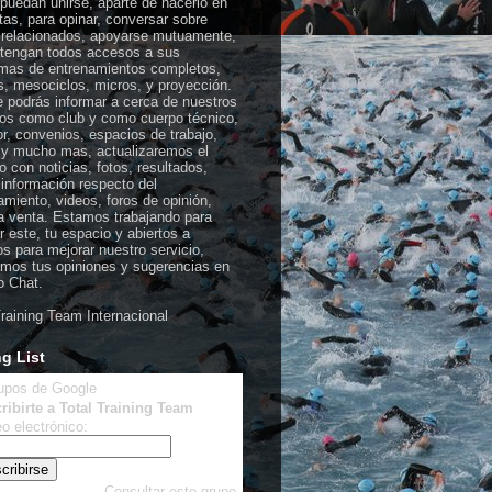
puedan unirse, aparte de hacerlo en
stas, para opinar, conversar sobre
relacionados, apoyarse mutuamente,
tengan todos accesos a sus
mas de entrenamientos completos,
, mesociclos, micros, y proyección.
e podrás informar a cerca de nuestros
ios como club y como cuerpo técnico,
r, convenios, espacios de trabajo,
s y mucho mas, actualizaremos el
o con noticias, fotos, resultados,
 información respecto del
amiento, videos, foros de opinión,
 venta. Estamos trabajando para
r este, tu espacio y abiertos a
s para mejorar nuestro servicio,
mos tus opiniones y sugerencias en
o Chat.
Training Team Internacional
ng List
ribirte a Total Training Team
o electrónico:
Consultar este grupo