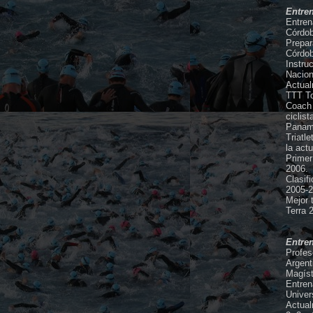
Entre
Entren
Córdob
Prepar
Córdob
Instru
Nacion
Actual
TTT To
Coach 
ciclis
Panam
Triatl
la act
Primer
2006.
Clasif
2005-2
Mejor 
Terra 
Entre
Profes
Argent
Magíst
Entren
Univer
Actual