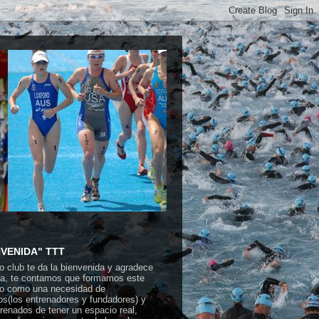
NVENIDA" TTT
o club te da la bienvenida y agradece
ita, te contamos que formamos este
o como una necesidad de
os(los entrenadores y fundadores) y
trenados de tener un espacio real,