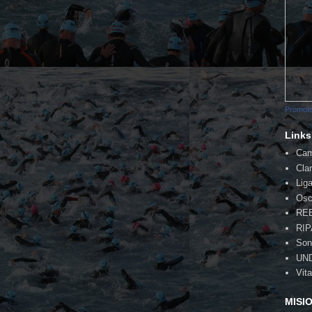
Promote
Links
Cam
Cla
Lig
Osc
RE
RI
Son
UN
Vita
MISI