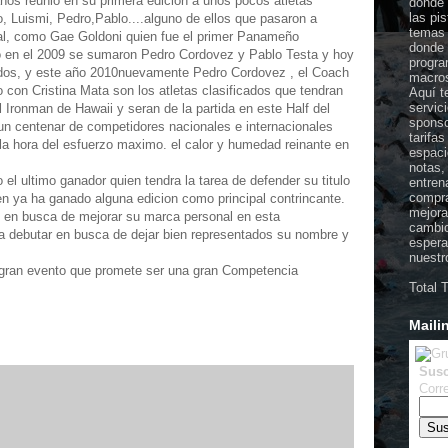
ños reunio en su primera edicion a unos pocos atletas
donde 
las pi
, Luismi, Pedro,Pablo....alguno de ellos que pasaron a
temas 
ional, como Gae Goldoni quien fue el primer Panameño
donde 
go en el 2009 se sumaron Pedro Cordovez y Pablo Testa y hoy
progra
ados, y este año 2010nuevamente Pedro Cordovez , el Coach
macros
 con Cristina Mata son los atletas clasificados que tendran
Aquí t
servic
al Ironman de Hawaii y seran de la partida en este Half del
sponso
n centenar de competidores nacionales e internacionales
tarifa
la hora del esfuerzo maximo. el calor y humedad reinante en
espaci
notas,
 ultimo ganador quien tendra la tarea de defender su titulo
entren
compra
n ya ha ganado alguna edicion como principal contrincante.
mejora
 en busca de mejorar su marca personal en esta
cambio
a debutar en busca de dejar bien representados su nombre y
espera
nuestr
 gran evento que promete ser una gran Competencia
Total 
Maili
Susc
Corre