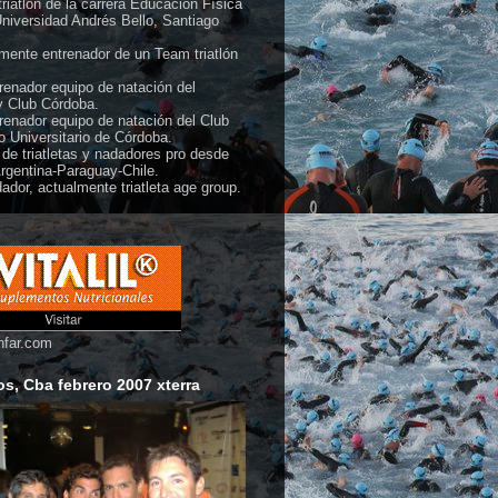
 triatlón de la carrera Educación Física
Universidad Andrés Bello, Santiago
mente entrenador de un Team triatlón
renador equipo de natación del
 Club Córdoba.
renador equipo de natación del Club
co Universitario de Córdoba.
de triatletas y nadadores pro desde
rgentina-Paraguay-Chile.
ador, actualmente triatleta age group.
nfar.com
s, Cba febrero 2007 xterra