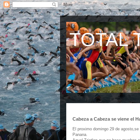
TOTAL 
Cabeza a Cabeza se viene el Ha
El proximo domingo 29 de agosto,se d
Panana.