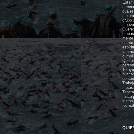
Estamo
ofrece
cuales
mejora
grupo 
motiva
Querem
prepar
mente 
cambia
espíri
van ma
cumpli
Querem
person
Te ayu
buscan
person
Trabaj
metas
Tenemo
física
los ob
recrea
QUIE