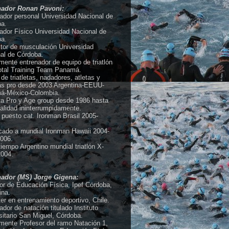
nador Ronan Pavoni:
ador personal Universidad Nacional de
a.
ador Físico Universidad Nacional de
a.
ctor de musculación Universidad
al de Córdoba.
mente entrenador de equipo de triatlón
tal Training Team Panamá.
de triatletas, nadadores, atletas y
tas pro desde 2003 Argentina-EEUU-
á-México-Colombia.
eta Pro y Age group desde 1986 hasta
ualidad ininterrumpidamente.
 puesto cat. Ironman Brasil 2005-
icado a mundial Ironman Hawaii 2004-
006.
tiempo Argentino mundial triatlón X-
2004.
nador (MS) Jorge Gigena:
or de Educación Física, Ipef Córdoba,
ina.
er en entrenamiento deportivo, Chile.
ador de natación titulado Instituto
sitario San Miguel, Córdoba.
mente Profesor del ramo Natación 1,