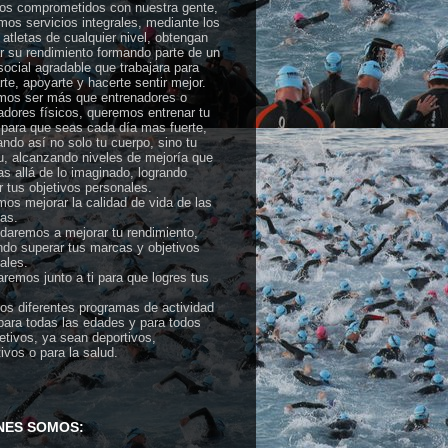
s comprometidos con nuestra gente,
mos servicios integrales, mediante los
 atletas de cualquier nivel, obtengan
r su rendimiento formando parte de un
social agradable que trabajara para
rte, apoyarte y hacerte sentir mejor.
os ser más que entrenadores o
adores físicos, queremos entrenar tu
para que seas cada día mas fuerte,
ndo así no solo tu cuerpo, sino tu
tu, alcanzando niveles de mejoría que
s allá de lo imaginado, logrando
r tus objetivos personales.
os mejorar la calidad de vida de las
as.
daremos a mejorar tu rendimiento,
do superar tus marcas y objetivos
ales.
aremos junto a ti para que logres tus
.
s diferentes programas de actividad
 para todas las edades y para todos
jetivos, ya sean deportivos,
tivos o para la salud.
NES SOMOS: