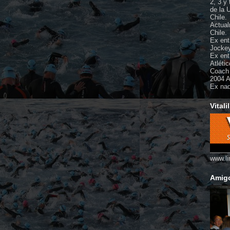
2, 3 y
de la 
Chile.
Actual
Chile.
Ex ent
Jockey
Ex ent
Atléti
Coach 
2004 A
Ex nad
Vitalil
www.li
Amigo