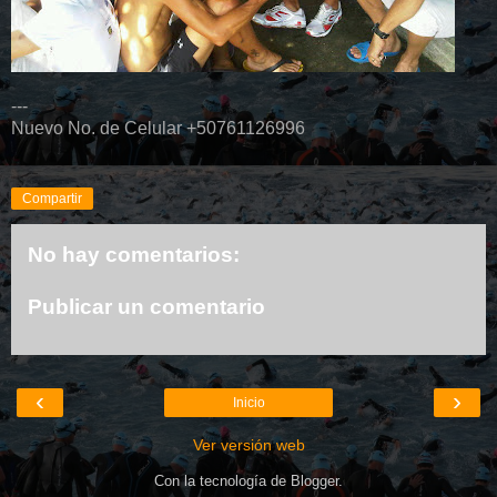
---
Nuevo No. de Celular +50761126996
Compartir
No hay comentarios:
Publicar un comentario
‹
›
Inicio
Ver versión web
Con la tecnología de
Blogger
.