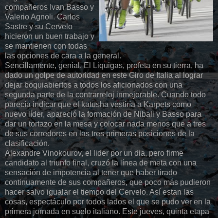
compañeros Ivan Basso y
Valerio Agnoli. Carlos
Sastre y su Cervelo
hicieron un buen trabajo y
se mantienen con todas
las opciones de cara a la general.
Sencillamente, genial. El Liquigas, profeta en su tierra, ha
dado un golpe de autoridad en este Giro de Italia al lograr
dejar boquiabiertos a todos los aficionados con una
segunda parte de la contrarreloj inmejorable. Cuando todo
parecía indicar que el katusha vestiría a Karpets como
nuevo líder, apareció la formación de Nibali y Basso para
dar un tortazo en la mesa y colocar nada menos que a tres
de sus corredores en las tres primeras posiciones de la
clasificación.
Alexandre Vinokourov, el lider por un dia, pero firme
candidato al triunfo final, cruzó la línea de meta con una
sensación de impotencia al tener que haber tirado
continuamente de sus compañeros, que poco más pudieron
hacer salvo igualar el tiempo del Cervelo. Así estan las
cosas, espectáculo por todos lados el que se pudo ver en la
primera jornada en suelo italiano. Este jueves, quinta etapa